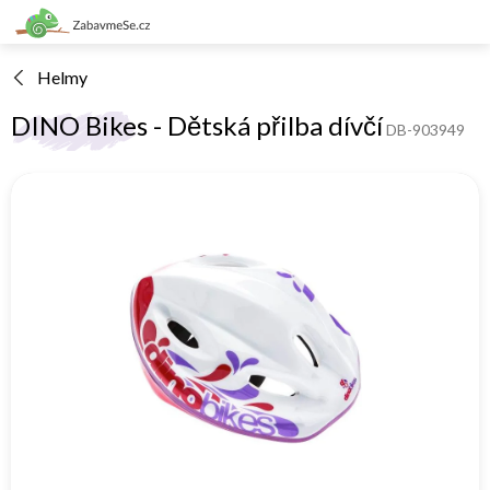
Přejít
na
obsah
Helmy
DINO Bikes - Dětská přilba dívčí
DB-903949