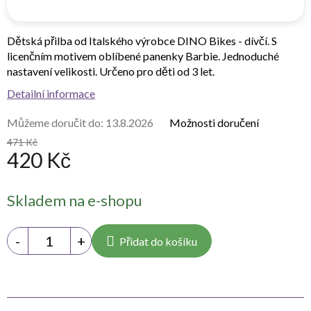
Dětská přilba od Italského výrobce DINO Bikes - dívčí. S
licenčním motivem oblíbené panenky Barbie. Jednoduché
nastavení velikosti. Určeno pro děti od 3 let.
Detailní informace
Můžeme doručit do:
13.8.2026
Možnosti doručení
471 Kč
420 Kč
Měrná
Skladem na e-shopu
cena:
Přidat do košíku