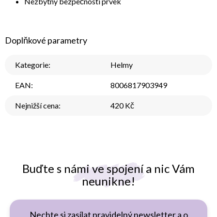
Nezbytný bezpečností prvek
Doplňkové parametry
Kategorie
:
Helmy
EAN
:
8006817903949
Nejnižší cena
:
420 Kč
Buďte s námi ve spojení a nic Vám
neunikne!
Nechte si zasílat pravidelný newsletter a o