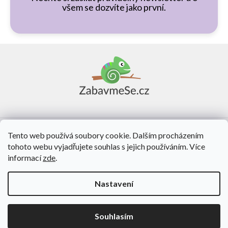
všem se dozvíte jako první.
Z
á
p
a
t
í
Vše o nákupu
Tento web používá soubory cookie. Dalším procházením
tohoto webu vyjadřujete souhlas s jejich používáním. Více
O nás
informací
zde
.
Kontakt
Nastavení
Vytvořil Shoptet
Souhlasím
Copyright 2026
ZabavmeSe.cz
. Všechna práva vyhrazena.