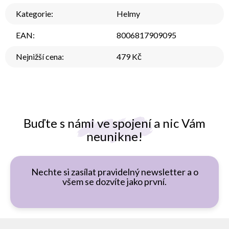
Kategorie
:
Helmy
EAN
:
8006817909095
Nejnižší cena
:
479 Kč
Buďte s námi ve spojení a nic Vám
neunikne!
Nechte si zasílat pravidelný newsletter a o
všem se dozvíte jako první.
Z