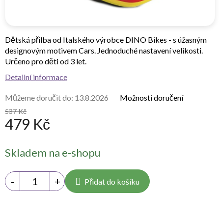
Dětská přilba od Italského výrobce DINO Bikes - s úžasným
designovým motivem Cars. Jednoduché nastavení velikosti.
Určeno pro děti od 3 let.
Detailní informace
Můžeme doručit do:
13.8.2026
Možnosti doručení
537 Kč
479 Kč
Měrná
Skladem na e-shopu
cena:
Přidat do košíku