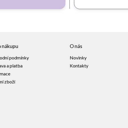
o nákupu
O nás
odní podmínky
Novinky
va a platba
Kontakty
amace
ní zboží