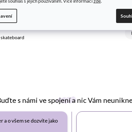
jete souhlas s jejich používáním. Více informací
zde
.
avení
Souh
 s úžasným designovým motivem Barbie. Jednoduché nastavení
 i skateboard
uďte s námi ve spojení a nic Vám neunikn
r a o všem se dozvíte jako