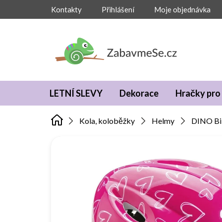
Přejít
Kontakty
Přihlášení
Moje objednávka
na
obsah
LETNÍ SLEVY
Dekorace
Hračky pro 
Kola, koloběžky
Helmy
DINO Bik