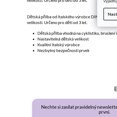
velikosti. Určeno pro děti od 3 let.
vyjadřu
Nast
Dětská přilba od Italského výrobce DINO Bikes -
velikosti. Určeno pro děti od 3 let.
Dětská přilba vhodná na cyklistiku, bruslení
Nastavitelná dětská velikost
Kvalitní Italský výrobce
Nezbytný bezpečností prvek
B
Nechte si zasílat pravidelný newslette
první.