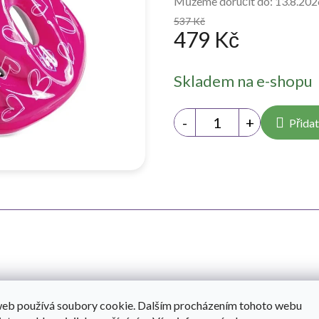
Můžeme doručit do:
13.8.202
537 Kč
479 Kč
Měrná
Skladem na e-shopu
cena:
Přidat
Do
 s úžasným designovým motivem Barbie. Jednoduché nastavení
web používá soubory cookie. Dalším procházením tohoto webu