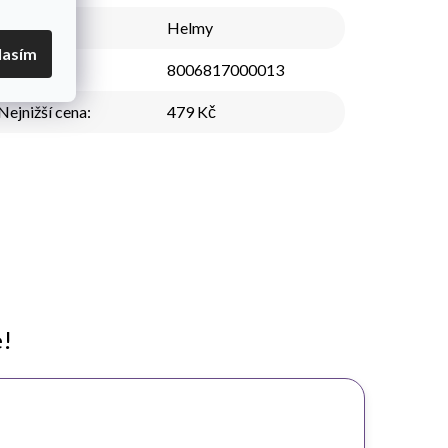
Kategorie
:
Helmy
lasím
EAN
:
8006817000013
Nejnižší cena
:
479 Kč
e!