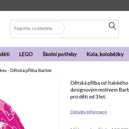
děti
LEGO
Školní potřeby
Kola, koloběžky
es - Dětská přilba Barbie
Dětská přilba od Italskéh
designovým motivem Barbi
pro děti od 3 let.
Detailní informace