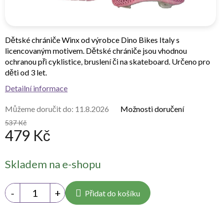
Dětské chrániče Winx od výrobce Dino Bikes Italy s
licencovaným motivem. Dětské chrániče jsou vhodnou
ochranou při cyklistice, bruslení či na skateboard. Určeno pro
děti od 3 let.
Detailní informace
Můžeme doručit do:
11.8.2026
Možnosti doručení
537 Kč
479 Kč
Měrná
Skladem na e-shopu
cena:
Přidat do košíku