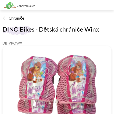
Přejít
na
obsah
Chrániče
DINO Bikes - Dětská chrániče Winx
DB-PROWX