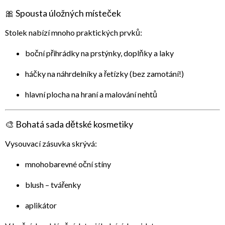
🎀 Spousta úložných místeček
Stolek nabízí mnoho praktických prvků:
boční přihrádky
na prstýnky, doplňky a laky
háčky
na náhrdelníky a řetízky (bez zamotání!)
hlavní plocha
na hraní a malování nehtů
🎨 Bohatá sada dětské kosmetiky
Vysouvací zásuvka skrývá:
mnohobarevné oční stíny
blush – tvářenky
aplikátor