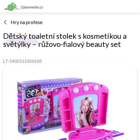
Přejít
na
obsah
Hry na profese
Dětský toaletní stolek s kosmetikou a
světýlky – růžovo-fialový beauty set
LT-5905515350105