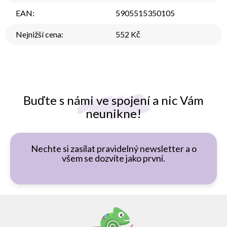
EAN
:
5905515350105
Nejnižší cena
:
552 Kč
Buďte s námi ve spojení a nic Vám
neunikne!
Nechte si zasílat pravidelný newsletter a o
všem se dozvíte jako první.
Z
á
p