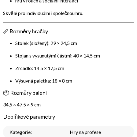
hru v rolích a sociální interakci
Skvělé pro individuální i společnou hru.
📏 Rozměry hračky
Stolek (složený):
29 × 24,5 cm
Stojan s vysunutými částmi:
40 × 14,5 cm
Zrcadlo:
14,5 × 17,5 cm
Výsuvná paletka:
18 × 8 cm
📦 Rozměry balení
34,5 × 47,5 × 9 cm
Doplňkové parametry
Kategorie
:
Hry na profese