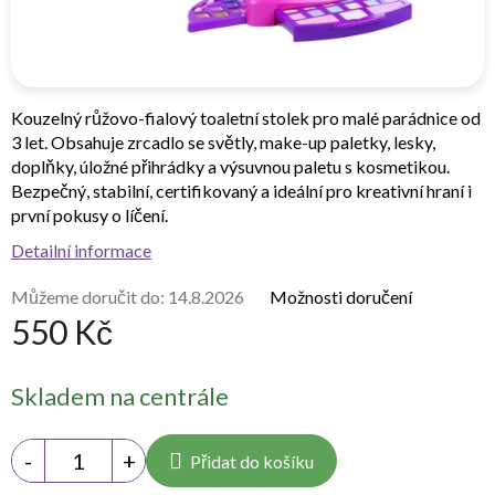
Kouzelný růžovo-fialový toaletní stolek pro malé parádnice od
3 let. Obsahuje zrcadlo se světly, make-up paletky, lesky,
doplňky, úložné přihrádky a výsuvnou paletu s kosmetikou.
Bezpečný, stabilní, certifikovaný a ideální pro kreativní hraní i
první pokusy o líčení.
Detailní informace
Můžeme doručit do:
14.8.2026
Možnosti doručení
550 Kč
Měrná
Skladem na centrále
cena:
Přidat do košíku