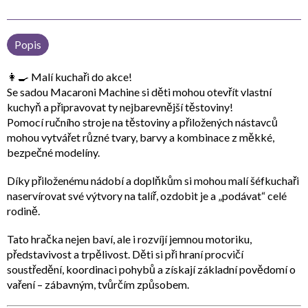
Popis
👩‍🍳
Malí kuchaři do akce!
Se sadou
Macaroni Machine
si děti mohou otevřít vlastní
kuchyň a připravovat ty nejbarevnější těstoviny!
Pomocí ručního stroje na těstoviny a přiložených nástavců
mohou vytvářet různé tvary, barvy a kombinace z měkké,
bezpečné modelíny.
Díky přiloženému nádobí a doplňkům si mohou malí šéfkuchaři
naservírovat své výtvory na talíř, ozdobit je a „podávat“ celé
rodině.
Tato hračka nejen baví, ale i
rozvíjí jemnou motoriku,
představivost a trpělivost
. Děti si při hraní procvičí
soustředění, koordinaci pohybů a získají základní povědomí o
vaření – zábavným, tvůrčím způsobem.