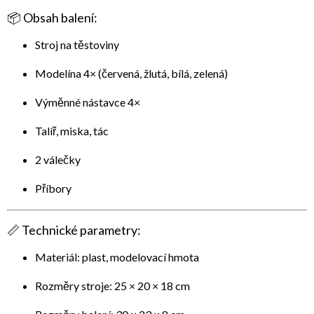
📦
Obsah balení:
Stroj na těstoviny
Modelína 4× (červená, žlutá, bílá, zelená)
Výměnné nástavce 4×
Talíř, miska, tác
2 válečky
Příbory
📏
Technické parametry:
Materiál: plast, modelovací hmota
Rozměry stroje: 25 × 20 × 18 cm