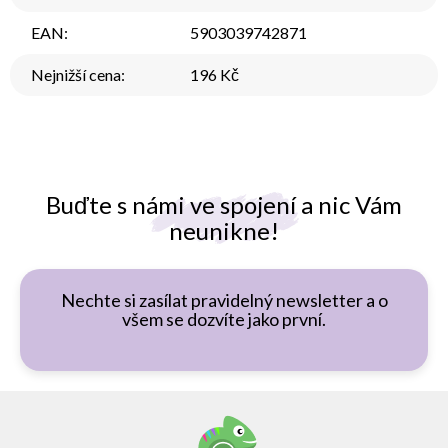
EAN
:
5903039742871
Nejnižší cena
:
196 Kč
Buďte s námi ve spojení a nic Vám
neunikne!
Nechte si zasílat pravidelný newsletter a o
všem se dozvíte jako první.
Z
á
p