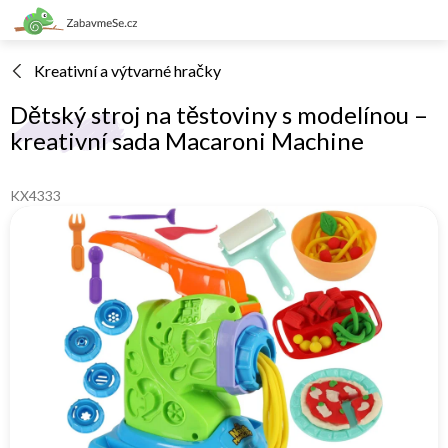
Přejít
na
obsah
Kreativní a výtvarné hračky
Dětský stroj na těstoviny s modelínou –
kreativní sada Macaroni Machine
KX4333