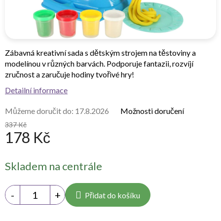
Zábavná kreativní sada s dětským strojem na těstoviny a
modelínou v různých barvách. Podporuje fantazii, rozvíjí
zručnost a zaručuje hodiny tvořivé hry!
Detailní informace
Můžeme doručit do:
17.8.2026
Možnosti doručení
337 Kč
178 Kč
Měrná
Skladem na centrále
cena:
Přidat do košíku