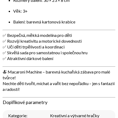
Rozměry balení: 30 × 23 × 8 cm
Věk: 3+
Balení: barevná kartonová krabice
✅ Bezpečná, měkká modelína pro děti
✅ Rozvíjí kreativitu a motorické dovednosti
✅ Učí děti trpělivosti a koordinaci
✅ Skvělá sada pro samostatnou i společnou hru
✅ Atraktivní dárkové balení
🍝
Macaroni Machine – barevná kuchařská zábava pro malé
tvůrce!
Nechte děti tvořit, míchat a vařit bez nepořádku – jen s fantazií
a radostí!
Doplňkové parametry
Kategorie
:
Kreativní a výtvarné hračky