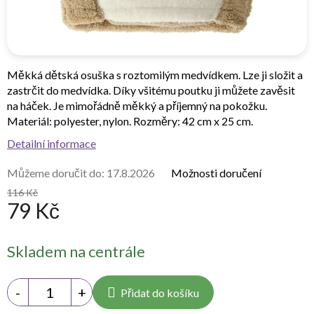
Měkká dětská osuška s roztomilým medvídkem. Lze ji složit a
zastrčit do medvídka. Díky všitému poutku ji můžete zavěsit
na háček. Je mimořádně měkký a příjemný na pokožku.
Materiál: polyester, nylon. Rozměry: 42 cm x 25 cm.
Detailní informace
Můžeme doručit do:
17.8.2026
Možnosti doručení
116 Kč
79 Kč
Měrná
Skladem na centrále
cena:
Přidat do košíku