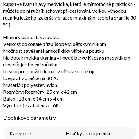
kapsu ve tvaru hlavy medvídka, která je mimořádně praktická -
můžete do ní ručník schovat při cestování. Velkou výhodou
ručníku je, že ho lze prát v pračce (maximální teplota praní je 30
°C).
Hlavní vlastnosti výrobku:
Velikost dokonale přizpůsobená dětským rukám
Možnost zavěšení kamkoli díky všitému poutku
Na dotek měkká tkanina v hnědé barvě Kapsa s medvídkem
usnadňuje sbalení ručníku.
Ideální pro použití doma i v dětském pokoji
Lze prát v pračce na 30 °C
Materiál: polyester, nylon
Rozměry: Rozměry: 25 cm x 42 cm
Balení: 18 cm x 14 cm x 4 cm
Výrobek je zabalen ve fólii.
Doplňkové parametry
Kategorie
:
Hračky pro nejmenší