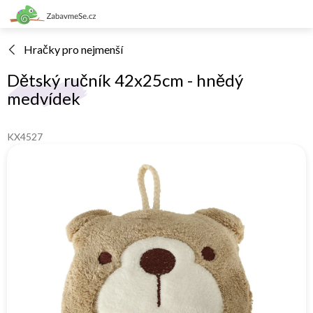
Přejít
na
obsah
Hračky pro nejmenší
Dětský ručník 42x25cm - hnědý
medvídek
KX4527