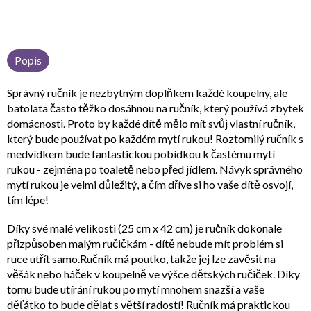
Popis
Správný ručník je nezbytným doplňkem každé koupelny, ale
batolata často těžko dosáhnou na ručník, který používá zbytek
domácnosti. Proto by každé dítě mělo mít svůj vlastní ručník,
který bude používat po každém mytí rukou! Roztomilý ručník s
medvídkem bude fantastickou pobídkou k častému mytí
rukou - zejména po toaletě nebo před jídlem. Návyk správného
mytí rukou je velmi důležitý, a čím dříve si ho vaše dítě osvojí,
tím lépe!
Díky své malé velikosti (25 cm x 42 cm) je ručník dokonale
přizpůsoben malým ručičkám - dítě nebude mít problém si
ruce utřít samo.Ručník má poutko, takže jej lze zavěsit na
věšák nebo háček v koupelně ve výšce dětských ručiček. Díky
tomu bude utírání rukou po mytí mnohem snazší a vaše
děťátko to bude dělat s větší radostí! Ručník má praktickou