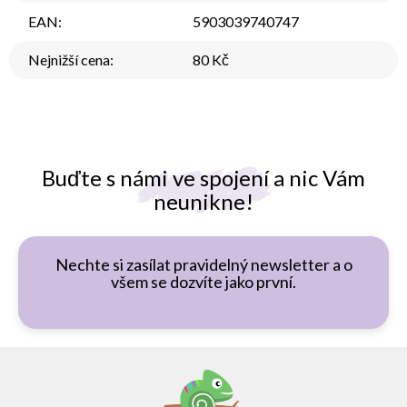
EAN
:
5903039740747
Nejnižší cena
:
80 Kč
Buďte s námi ve spojení a nic Vám
neunikne!
Nechte si zasílat pravidelný newsletter a o
všem se dozvíte jako první.
Z
á
p