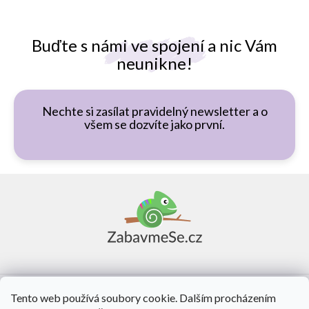
Buďte s námi ve spojení a nic Vám
neunikne!
Nechte si zasílat pravidelný newsletter a o
všem se dozvíte jako první.
Z
á
p
a
t
í
Vše o nákupu
Tento web používá soubory cookie. Dalším procházením