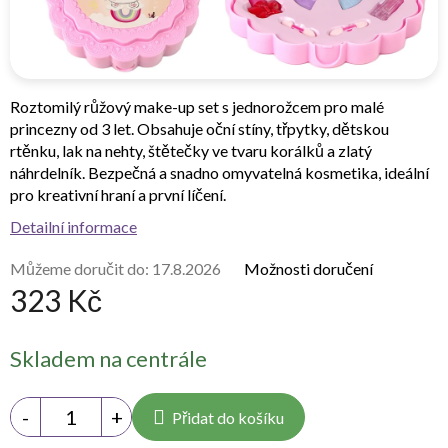
Roztomilý růžový make-up set s jednorožcem pro malé
princezny od 3 let. Obsahuje oční stíny, třpytky, dětskou
rtěnku, lak na nehty, štětečky ve tvaru korálků a zlatý
náhrdelník. Bezpečná a snadno omyvatelná kosmetika, ideální
pro kreativní hraní a první líčení.
Detailní informace
Můžeme doručit do:
17.8.2026
Možnosti doručení
323 Kč
Měrná
Skladem na centrále
cena:
Přidat do košíku