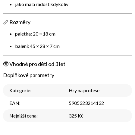
jako malá radost kdykoliv
📏 Rozměry
paletka:
20 × 18 cm
balení:
45 × 28 × 7 cm
🧒 Vhodné pro děti od 3 let
Doplňkové parametry
Kategorie
:
Hry na profese
EAN
:
5905323214132
Nejnižší cena
:
325 Kč