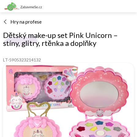
Přejít
na
obsah
Hry na profese
Dětský make-up set Pink Unicorn –
stíny, glitry, rtěnka a doplňky
LT-5905323214132