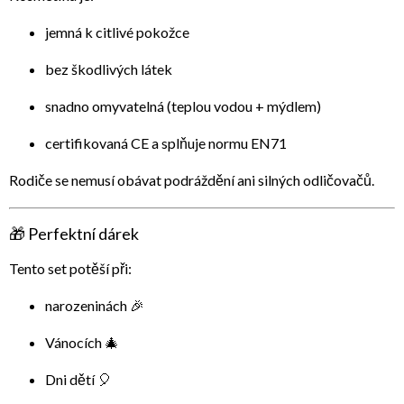
jemná k citlivé pokožce
bez škodlivých látek
snadno omyvatelná
(teplou vodou + mýdlem)
certifikovaná
CE
a splňuje normu
EN71
Rodiče se nemusí obávat podráždění ani silných odličovačů.
🎁 Perfektní dárek
Tento set potěší při:
narozeninách 🎉
Vánocích 🎄
Dni dětí 🎈