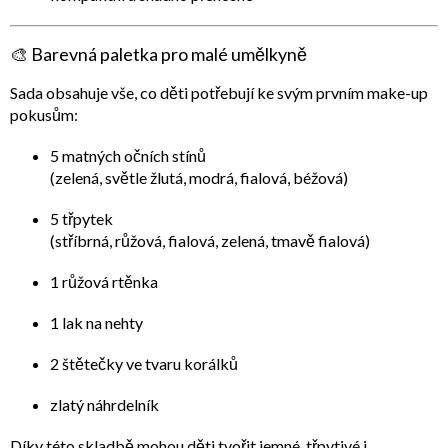
🎨 Barevná paletka pro malé umělkyně
Sada obsahuje vše, co děti potřebují ke svým prvním make-up
pokusům:
5 matných očních stínů
(zelená, světle žlutá, modrá, fialová, béžová)
5 třpytek
(stříbrná, růžová, fialová, zelená, tmavě fialová)
1 růžová rtěnka
1 lak na nehty
2 štětečky ve tvaru korálků
zlatý náhrdelník
Díky této skladbě mohou děti tvořit jemné, třpytivé i