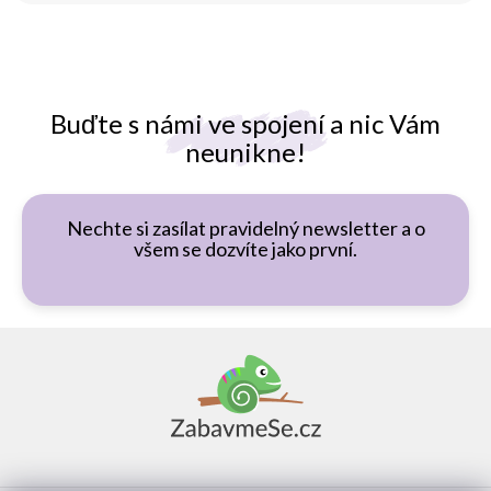
Buďte s námi ve spojení a nic Vám
neunikne!
Nechte si zasílat pravidelný newsletter a o
všem se dozvíte jako první.
Z
á
p
a
t
í