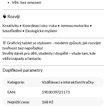
Věk: bez omezení
🧠
Rozvíjí:
Kreativitu • Koordinaci oko–ruka • Jemnou motoriku •
Soustředění • Ekologické myšlení
🐰
Grafický tablet se stylusem – moderní způsob, jak rozvíjet
tvořivost bez nepořádku!
Skvělý dárek pro děti, studenty i dospělé – všude tam, kde
vítězí nápady a fantazie.
Doplňkové parametry
Kategorie
:
Vzdělávací a interaktivní hračky
EAN
:
5903039721173
Nejnižší cena
:
168 Kč