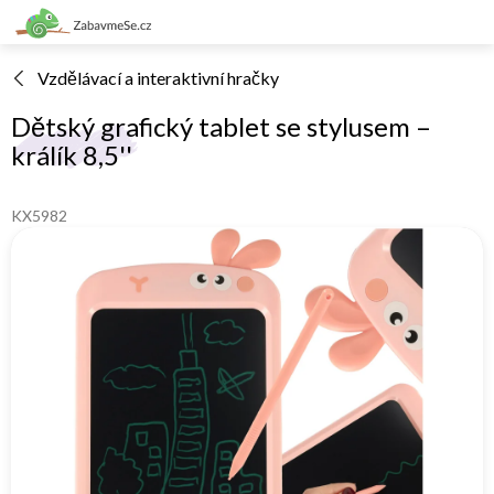
Přejít
na
obsah
Vzdělávací a interaktivní hračky
Dětský grafický tablet se stylusem –
králík 8,5''
KX5982