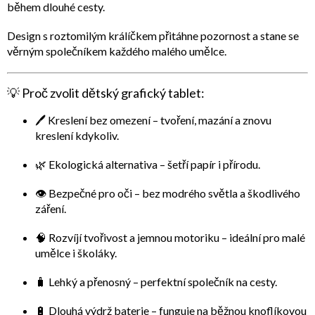
během dlouhé cesty.
Design s roztomilým králíčkem přitáhne pozornost a stane se
věrným společníkem každého malého umělce.
💡
Proč zvolit dětský grafický tablet:
🖊️
Kreslení bez omezení
– tvoření, mazání a znovu
kreslení kdykoliv.
🌿
Ekologická alternativa
– šetří papír i přírodu.
👁️
Bezpečné pro oči
– bez modrého světla a škodlivého
záření.
🧠
Rozvíjí tvořivost a jemnou motoriku
– ideální pro malé
umělce i školáky.
🧳
Lehký a přenosný
– perfektní společník na cesty.
🔋
Dlouhá výdrž baterie
– funguje na běžnou knoflíkovou