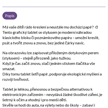
Popis
Má vaše dítě rádo kreslení a neustále mu dochází papír? 🎨
Tento
grafický tablet se stylusem
je moderní náhradou
klasického bloku či poznámkového papíru – umožní kreslit,
psát a tvořit znovu a znovu, bez jediné čárky navíc.
Na obrazovku lze zapisovat přiloženým
dotykovým perem
(stylusem)
– stejně přirozeně, jako tužkou.
Když je čas začít znovu, stačí jedním stiskem tlačítka vše
smazat.
Díky tomu tablet
šetří papír
, podporuje ekologické myšlení a
rozvíjí tvořivost.
Tablet je
lehkou, přenosnou a bezpečnou alternativou
k
elektronickým zařízením – nevydává žádné škodlivé záření, je
šetrný k očím a vhodný i pro menší děti.
Skvěle se hodí do auta, na výlety nebo do školy – zabaví i