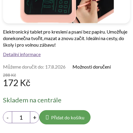
Elektronický tablet pro kreslení a psaní bez papíru. Umožňuje
donekonečna tvořit, mazat a znovu začít. Ideální na cesty, do
školy i pro volnou zábavu!
Detailní informace
Můžeme doručit do:
17.8.2026
Možnosti doručení
288 Kč
172 Kč
Měrná
Skladem na centrále
cena:
Přidat do košíku