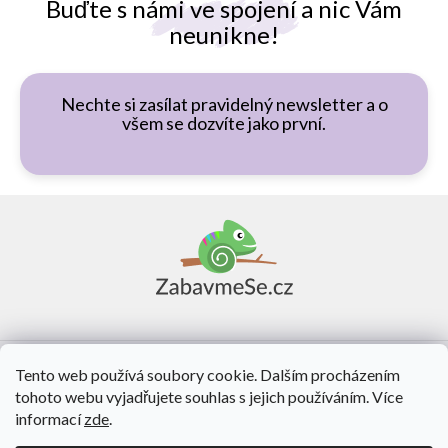
Buďte s námi ve spojení a nic Vám
neunikne!
Nechte si zasílat pravidelný newsletter a o
všem se dozvíte jako první.
Z
á
p
a
t
í
Vše o nákupu
Tento web používá soubory cookie. Dalším procházením
tohoto webu vyjadřujete souhlas s jejich používáním. Více
O nás
informací
zde
.
Kontakt