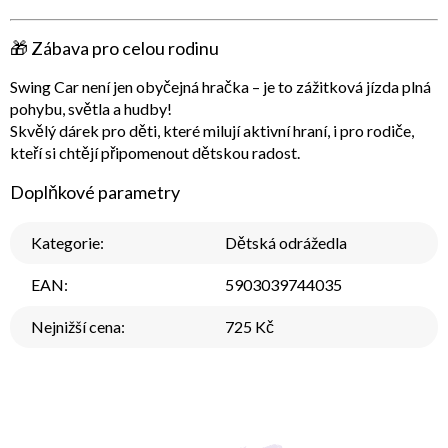
🎁
Zábava pro celou rodinu
Swing Car není jen obyčejná hračka – je to
zážitková jízda plná
pohybu, světla a hudby
!
Skvělý dárek pro děti, které milují aktivní hraní, i pro rodiče,
kteří si chtějí připomenout dětskou radost.
Doplňkové parametry
Kategorie
:
Dětská odrážedla
EAN
:
5903039744035
Nejnižší cena
:
725 Kč