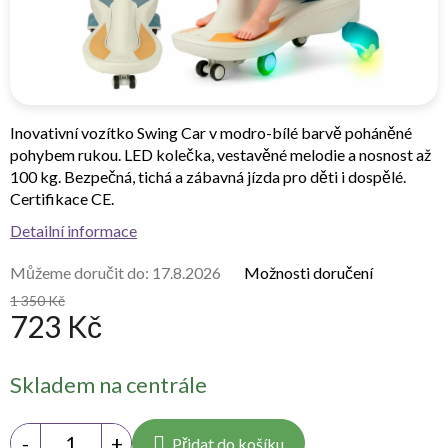
Inovativní vozítko Swing Car v modro-bílé barvě poháněné
pohybem rukou. LED kolečka, vestavěné melodie a nosnost až
100 kg. Bezpečná, tichá a zábavná jízda pro děti i dospělé.
Certifikace CE.
Detailní informace
Můžeme doručit do:
17.8.2026
Možnosti doručení
1 350 Kč
723 Kč
Měrná
Skladem na centrále
cena:
Přidat do košíku