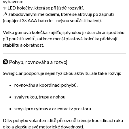
vybaveno:
✨
LED kolečky
, která se při jízdě rozsvítí,
🎶
zabudovanými melodiemi
, které se aktivují po zapnutí
(napájení 3× AAA baterie – nejsou součástí balení).
Velká
gumová kolečka
zajišťují plynulou jízdu a chrání podlahu
při použití uvnitř, zatímco menší
plastová kolečka
přidávají
stabilitu a obratnost.
🛞
Pohyb, rovnováha a rozvoj
Swing Car podporuje nejen fyzickou aktivitu, ale také rozvíjí:
rovnováhu a koordinaci pohybů
,
svaly rukou, trupu a nohou
,
smysl pro rytmus a orientaci v prostoru
.
Díky pohybu volantem dítě přirozeně trénuje koordinaci ruka–
oko a zlepšuje své motorické dovednosti.