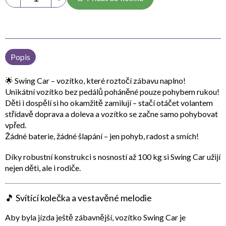
Popis
🌟
Swing Car – vozítko, které roztočí zábavu naplno!
Unikátní
vozítko bez pedálů
poháněné pouze pohybem rukou!
Děti i dospělí si ho okamžitě zamilují – stačí
otáčet volantem
střídavě doprava a doleva
a vozítko se začne samo pohybovat
vpřed.
Žádné baterie, žádné šlapání – jen pohyb, radost a smích!
Díky robustní konstrukci s
nosností až 100 kg
si Swing Car užijí
nejen děti, ale i rodiče.
🎵
Svítící kolečka a vestavěné melodie
Aby byla jízda ještě zábavnější, vozítko Swing Car je