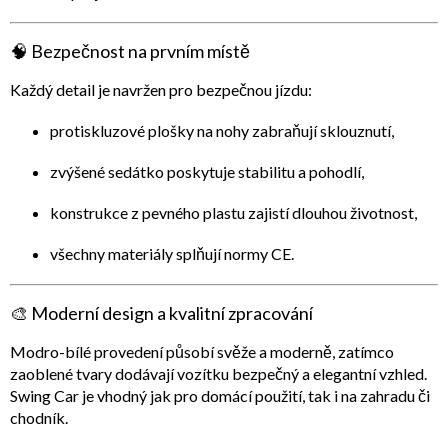
🧠
Bezpečnost na prvním místě
Každý detail je navržen pro bezpečnou jízdu:
protiskluzové plošky na nohy
zabraňují sklouznutí,
zvýšené sedátko
poskytuje stabilitu a pohodlí,
konstrukce z
pevného plastu
zajistí dlouhou životnost,
všechny materiály splňují normy
CE
.
🎨
Moderní design a kvalitní zpracování
Modro-bílé provedení působí svěže a moderně, zatímco
zaoblené tvary dodávají vozítku bezpečný a elegantní vzhled.
Swing Car je vhodný jak
pro domácí použití
, tak i
na zahradu či
chodník
.