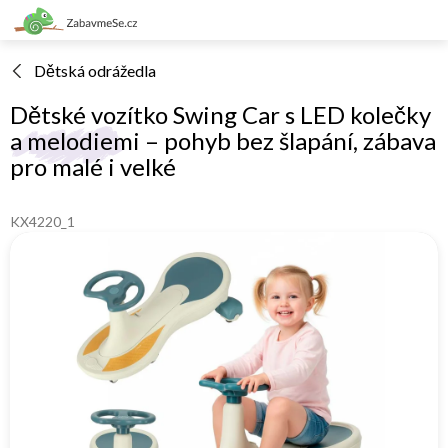
Přejít
na
obsah
Dětská odrážedla
Dětské vozítko Swing Car s LED kolečky
a melodiemi – pohyb bez šlapání, zábava
pro malé i velké
KX4220_1