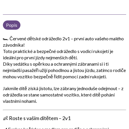
Popis
🏎️
Červené dětské odrážedlo 2v1 – první auto vašeho malého
závodníka!
Toto
praktické a bezpečné odrážedlo s vodicí rukojetí
je
ideální pro první jízdy nejmenších dětí.
Díky
sedátku s opěrkou a ochrannými zábranami
si i ti
nejmladší pasažéři užijí pohodlnou a jistou jízdu, zatímco rodiče
mohou vozítko bezpečně řídit pomocí zadní rukojeti.
Jakmile dítě získá jistotu, lze zábrany jednoduše odejmout – z
odrážedla se stane
samostatné vozítko
, které dítě pohání
vlastními nohami.
👶
Roste s vaším dítětem – 2v1