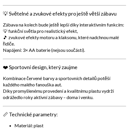
💡
Světelné a zvukové efekty pro ještě větší zábavu
Zábava na kolech bude ještě lepší díky interaktivním funkcím:
💡
funkční světla
pro realistický efekt,
🎵
zvukové efekty motoru a klaksonu
, které nadchnou malé
řidiče.
Napájení:
3× AA baterie (nejsou součástí)
.
❤️
Sportovní design, který zaujme
Kombinace
červené barvy a sportovních detailů
potěší
každého malého fanouška aut.
Díky promyšlenému provedení a kvalitnímu plastu vydrží
odrážedlo
roky aktivní zábavy
– doma i venku.
📏
Technické parametry:
Materiál: plast