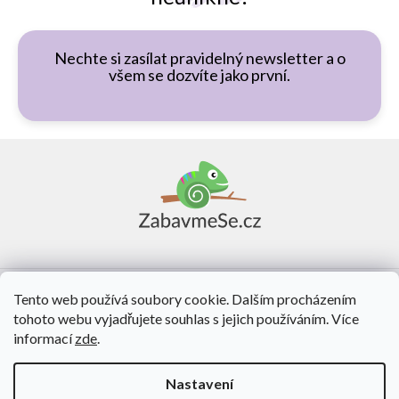
Nechte si zasílat pravidelný newsletter a o
všem se dozvíte jako první.
Z
á
p
a
t
í
Vše o nákupu
Tento web používá soubory cookie. Dalším procházením
tohoto webu vyjadřujete souhlas s jejich používáním. Více
O nás
informací
zde
.
Kontakt
Nastavení