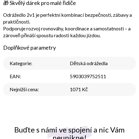
🎁
Skvělý dárek pro malé řidiče
Odrážedlo 2v1 je perfektní kombinací
bezpečnosti, zábavy a
praktičnosti
.
Podporuje rozvoj rovnováhy, koordinace a samostatnosti – a
zároveň přináší spoustu radosti každou jízdou.
Doplňkové parametry
Kategorie
:
Dětská odrážedla
EAN
:
5903039752511
Nejnižší cena
:
1071 Kč
Buďte s námi ve spojení a nic Vám
neunikne!