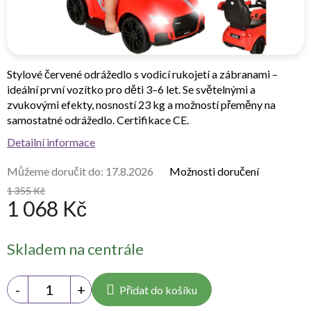
Stylové červené odrážedlo s vodicí rukojetí a zábranami –
ideální první vozítko pro děti 3–6 let. Se světelnými a
zvukovými efekty, nosností 23 kg a možností přeměny na
samostatné odrážedlo. Certifikace CE.
Detailní informace
Můžeme doručit do:
17.8.2026
Možnosti doručení
1 355 Kč
1 068 Kč
Měrná
Skladem na centrále
cena:
Přidat do košíku