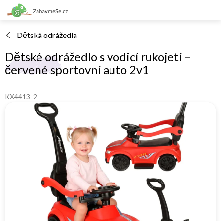
Přejít
na
obsah
Dětská odrážedla
Dětské odrážedlo s vodicí rukojetí –
červené sportovní auto 2v1
KX4413_2