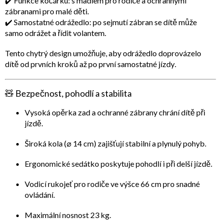
✔️
Funkce kočárku:
s madlem pro rodiče a ochrannými
zábranami pro malé děti.
✔️
Samostatné odrážedlo:
po sejmutí zábran se dítě může
samo odrážet a řídit volantem.
Tento chytrý design umožňuje, aby odrážedlo
doprovázelo
dítě od prvních kroků až po první samostatné jízdy
.
🧸
Bezpečnost, pohodlí a stabilita
Vysoká opěrka zad
a
ochranné zábrany
chrání dítě při
jízdě.
Široká kola (⌀ 14 cm)
zajišťují stabilní a plynulý pohyb.
Ergonomické sedátko
poskytuje pohodlí i při delší jízdě.
Vodicí rukojeť
pro rodiče ve výšce 66 cm pro snadné
ovládání.
Maximální nosnost 23 kg.