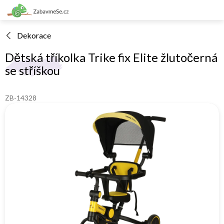
Přejít
na
obsah
Dekorace
Dětská tříkolka Trike fix Elite žlutočerná
se stříškou
ZB-14328