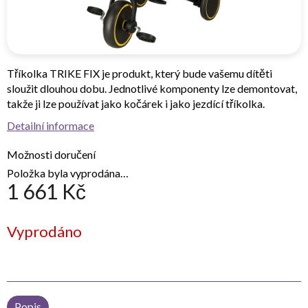
Tříkolka TRIKE FIX je produkt, který bude vašemu dítěti
sloužit dlouhou dobu. Jednotlivé komponenty lze demontovat,
takže ji lze používat jako kočárek i jako jezdící tříkolka.
Detailní informace
Možnosti doručení
Položka byla vyprodána…
1 661 Kč
Měrná
Vyprodáno
cena:
Popis