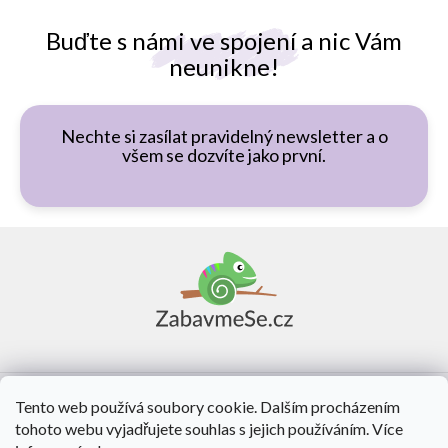
Buďte s námi ve spojení a nic Vám
neunikne!
Nechte si zasílat pravidelný newsletter a o
všem se dozvíte jako první.
Z
á
p
a
t
í
Vše o nákupu
Tento web používá soubory cookie. Dalším procházením
tohoto webu vyjadřujete souhlas s jejich používáním. Více
O nás