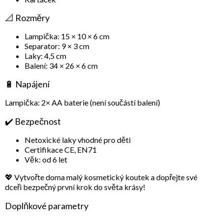
📐 Rozměry
Lampička: 15 × 10 × 6 cm
Separator: 9 × 3 cm
Laky: 4,5 cm
Balení: 34 × 26 × 6 cm
🔋 Napájení
Lampička: 2× AA baterie (není součástí balení)
✔️ Bezpečnost
Netoxické laky vhodné pro děti
Certifikace CE, EN71
Věk: od 6 let
💖 Vytvořte doma malý kosmetický koutek a dopřejte své
dceři bezpečný první krok do světa krásy!
Doplňkové parametry