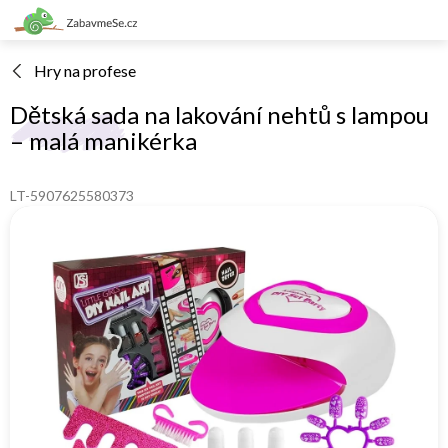
Přejít
na
obsah
Hry na profese
Dětská sada na lakování nehtů s lampou
– malá manikérka
LT-5907625580373