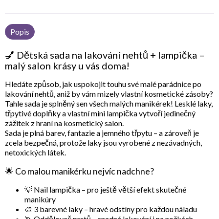
Popis
💅 Dětská sada na lakování nehtů + lampička –
malý salon krásy u vás doma!
Hledáte způsob, jak uspokojit touhu své malé parádnice po
lakování nehtů, aniž by vám mizely vlastní kosmetické zásoby?
Tahle sada je splněný sen všech malých manikérek! Lesklé laky,
třpytivé doplňky a vlastní mini lampička vytvoří jedinečný
zážitek z hraní na kosmetický salon.
Sada je plná barev, fantazie a jemného třpytu – a zároveň je
zcela bezpečná, protože laky jsou vyrobené z nezávadných,
netoxických látek.
🌟 Co malou manikérku nejvíc nadchne?
💡
Nail lampička
– pro ještě větší efekt skutečné
manikúry
🎨
3 barevné laky
– hravé odstíny pro každou náladu
🦄
Oddělovač prstů
– snadné lakování i na nožkách