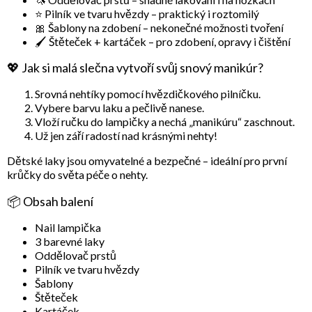
⭐
Pilník ve tvaru hvězdy
– praktický i roztomilý
🎀
Šablony na zdobení
– nekonečné možnosti tvoření
🖌️
Štěteček + kartáček
– pro zdobení, opravy i čištění
💖 Jak si malá slečna vytvoří svůj snový manikúr?
Srovná nehtíky pomocí hvězdičkového pilníčku.
Vybere barvu laku a pečlivě nanese.
Vloží ručku do lampičky a nechá „manikúru“ zaschnout.
Už jen září radostí nad krásnými nehty!
Dětské laky jsou omyvatelné a bezpečné – ideální pro první
krůčky do světa péče o nehty.
📦 Obsah balení
Nail lampička
3 barevné laky
Oddělovač prstů
Pilník ve tvaru hvězdy
Šablony
Štěteček
Kartáček