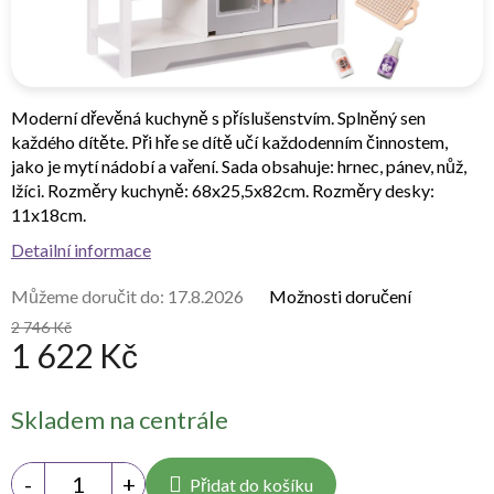
Moderní dřevěná kuchyně s příslušenstvím. Splněný sen
každého dítěte. Při hře se dítě učí každodenním činnostem,
jako je mytí nádobí a vaření. Sada obsahuje: hrnec, pánev, nůž,
lžíci. Rozměry kuchyně: 68x25,5x82cm. Rozměry desky:
11x18cm.
Detailní informace
Můžeme doručit do:
17.8.2026
Možnosti doručení
2 746 Kč
1 622 Kč
Měrná
Skladem na centrále
cena:
Přidat do košíku