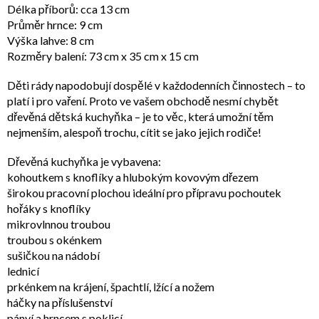
Délka příborů: cca 13 cm
Průměr hrnce: 9 cm
Výška lahve: 8 cm
Rozměry balení: 73 cm x 35 cm x 15 cm
Děti rády napodobují dospělé v každodenních činnostech – to
platí i pro vaření. Proto ve vašem obchodě nesmí chybět
dřevěná dětská kuchyňka – je to věc, která umožní těm
nejmenším, alespoň trochu, cítit se jako jejich rodiče!
Dřevěná kuchyňka je vybavena:
kohoutkem s knoflíky a hlubokým kovovým dřezem
širokou pracovní plochou ideální pro přípravu pochoutek
hořáky s knoflíky
mikrovlnnou troubou
troubou s okénkem
sušičkou na nádobí
lednicí
prkénkem na krájení, špachtlí, lžící a nožem
háčky na příslušenství
pánví a hrncem s poklicí