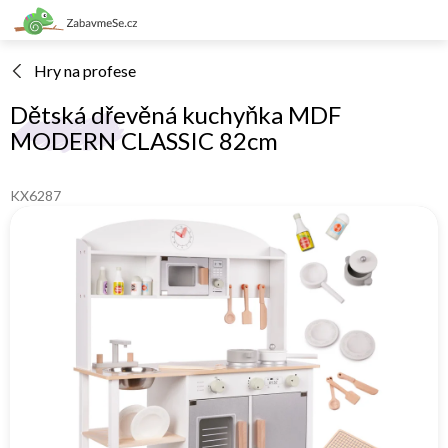
Přejít
na
obsah
Hry na profese
Dětská dřevěná kuchyňka MDF
MODERN CLASSIC 82cm
KX6287