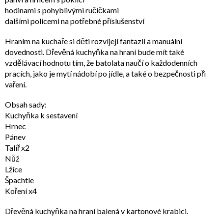
hodinami s pohyblivými ručičkami
dalšími policemi na potřebné příslušenství
Hraním na kuchaře si děti rozvíjejí fantazii a manuální
dovednosti. Dřevěná kuchyňka na hraní bude mít také
vzdělávací hodnotu tím, že batolata naučí o každodenních
pracích, jako je mytí nádobí po jídle, a také o bezpečnosti při
vaření.
Obsah sady:
Kuchyňka k sestavení
Hrnec
Pánev
Talíř x2
Nůž
Lžíce
Špachtle
Koření x4
Dřevěná kuchyňka na hraní balená v kartonové krabici.