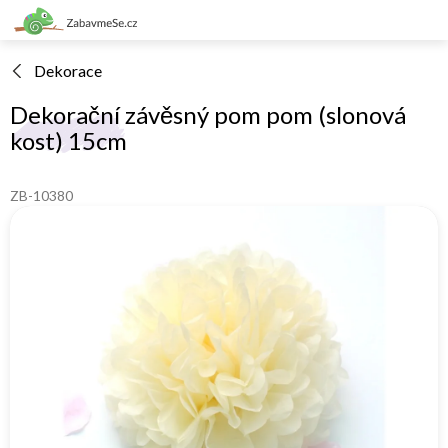
Přejít
na
obsah
Dekorace
Dekorační závěsný pom pom (slonová
kost) 15cm
ZB-10380