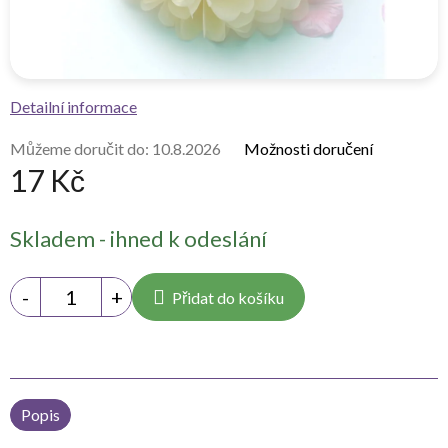
Detailní informace
Můžeme doručit do:
10.8.2026
Možnosti doručení
17 Kč
Měrná
Skladem - ihned k odeslání
cena:
Přidat do košíku
Popis