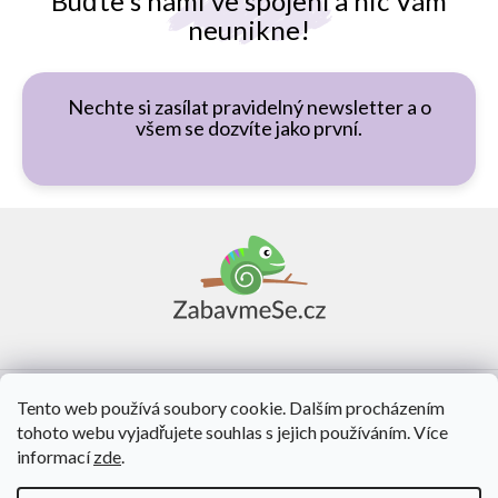
Buďte s námi ve spojení a nic Vám
neunikne!
Nechte si zasílat pravidelný newsletter a o
všem se dozvíte jako první.
Z
á
p
a
t
í
Vše o nákupu
Tento web používá soubory cookie. Dalším procházením
tohoto webu vyjadřujete souhlas s jejich používáním. Více
O nás
informací
zde
.
Kontakt