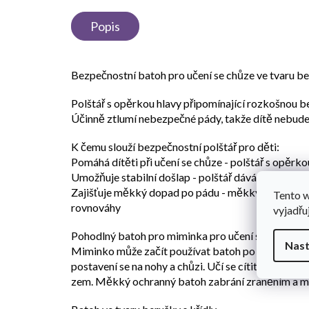
Popis
Bezpečnostní batoh pro učení se chůze ve tvaru b
Polštář s opěrkou hlavy připomínající rozkošnou be
Účinně ztlumí nebezpečné pády, takže dítě nebude
K čemu slouží bezpečnostní polštář pro děti:
Pomáhá dítěti při učení se chůze - polštář s opěrk
Umožňuje stabilní došlap - polštář dává dítěti poci
Zajišťuje měkký dopad po pádu - měkký batoh chrá
Tento 
rovnováhy
vyjadřu
Pohodlný batoh pro miminka pro učení se chůze
Nast
Miminko může začít používat batoh po 12 měsících
postavení se na nohy a chůzi. Učí se cítit rovnováh
zem. Měkký ochranný batoh zabrání zraněním a mod