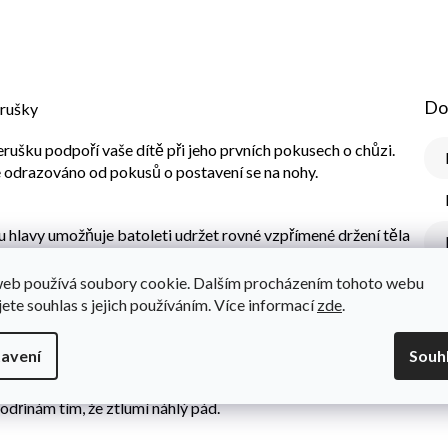
Do
erušky
rušku podpoří vaše dítě při jeho prvních pokusech o chůzi.
 odrazováno od pokusů o postavení se na nohy.
ou hlavy umožňuje batoleti udržet rovné vzpřímené držení těla
t jistoty na nohou
ní dítě před modřinami a odřeninami po náhlé ztrátě
web používá soubory cookie. Dalším procházením tohoto webu
jete souhlas s jejich používáním. Více informací
zde
.
avení
Souh
 věku. Toto je doba, kdy batole provádí první pokusy o
u svého těla, takže může často ztratit rovnováhu a spadnout na
řinám tím, že ztlumí náhlý pád.