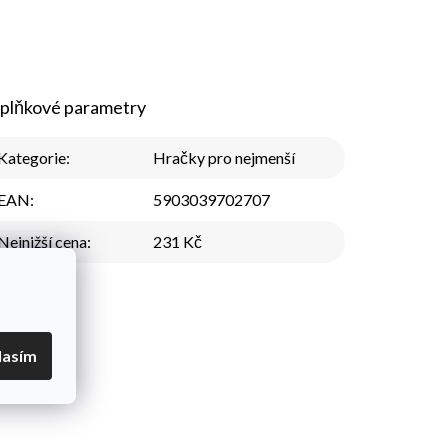
plňkové parametry
Kategorie
:
Hračky pro nejmenší
EAN
:
5903039702707
Nejnižší cena
:
231 Kč
lasím