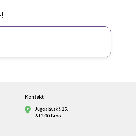
e!
Kontakt
Jugoslávská 25,
613 00 Brno