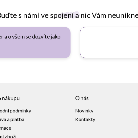
uďte s námi ve spojení a nic Vám neunikn
r a o všem se dozvíte jako
o nákupu
O nás
odní podmínky
Novinky
va a platba
Kontakty
amace
ní zboží