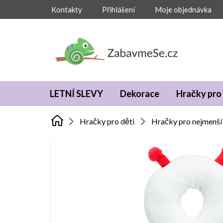
Přejít
Kontakty
Přihlášení
Moje objednávka
na
obsah
LETNÍ SLEVY
Dekorace
Hračky pro 
Hračky pro děti
Hračky pro nejmenší