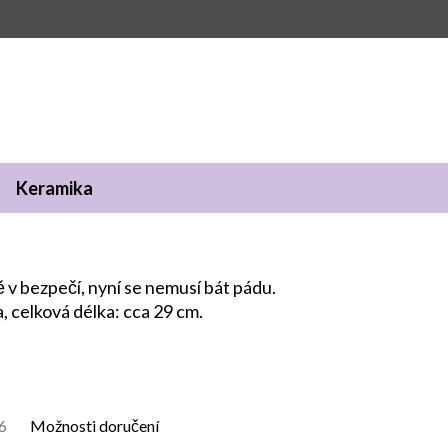
Keramika
ě v bezpečí, nyní se nemusí bát pádu.
, celková délka: cca 29 cm.
6
Možnosti doručení