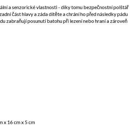
ní a senzorické vlastnosti - díky tomu bezpečnostní polštář
adní část hlavy a záda dítěte a chrání ho před následky pádu
du zabraňují posunutí batohu při lezení nebo hraní a zároveň
m x 16 cm x 5 cm