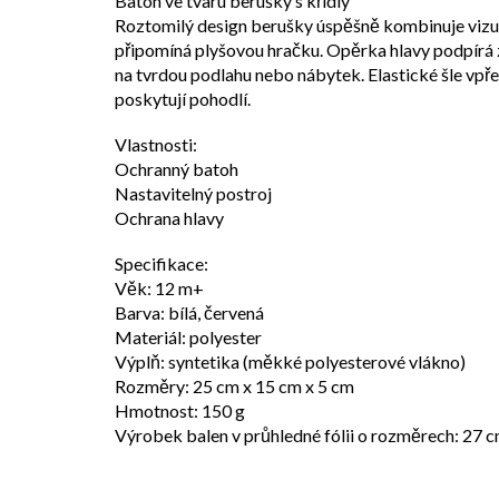
Batoh ve tvaru berušky s křídly
Roztomilý design berušky úspěšně kombinuje vizuál
připomíná plyšovou hračku. Opěrka hlavy podpírá z
na tvrdou podlahu nebo nábytek. Elastické šle vpře
poskytují pohodlí.
Vlastnosti:
Ochranný batoh
Nastavitelný postroj
Ochrana hlavy
Specifikace:
Věk: 12 m+
Barva: bílá, červená
Materiál: polyester
Výplň: syntetika (měkké polyesterové vlákno)
Rozměry: 25 cm x 15 cm x 5 cm
Hmotnost: 150 g
Výrobek balen v průhledné fólii o rozměrech: 27 c