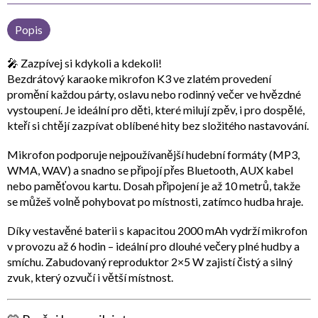
Popis
🎤
Zazpívej si kdykoli a kdekoli!
Bezdrátový
karaoke mikrofon K3 ve zlatém provedení
promění každou párty, oslavu nebo rodinný večer ve hvězdné
vystoupení. Je ideální pro děti, které milují zpěv, i pro dospělé,
kteří si chtějí zazpívat oblíbené hity bez složitého nastavování.
Mikrofon podporuje
nejpoužívanější hudební formáty (MP3,
WMA, WAV)
a snadno se připojí přes
Bluetooth, AUX kabel
nebo paměťovou kartu
. Dosah připojení je až
10 metrů
, takže
se můžeš volně pohybovat po místnosti, zatímco hudba hraje.
Díky
vestavěné baterii s kapacitou 2000 mAh
vydrží mikrofon
v provozu až
6 hodin
– ideální pro dlouhé večery plné hudby a
smíchu. Zabudovaný
reproduktor 2×5 W
zajistí čistý a silný
zvuk, který ozvučí i větší místnost.