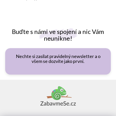
Buďte s námi ve spojení a nic Vám
neunikne!
Nechte si zasílat pravidelný newsletter a o
všem se dozvíte jako první.
Z
á
p
a
t
í