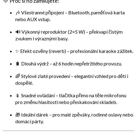
💛
Proč si ho zamilujete:
🎶
Všestranné připojení
– Bluetooth, paměťová karta
nebo AUX vstup.
🔊
Výkonný reproduktor (2×5 W)
– překvapí čistým
zvukem i výraznými basy.
✨
Efekt ozvěny (reverb)
– profesionální karaoke zážitek.
🔋
Dlouhá výdrž
– až 6 hodin nepřetržitého provozu.
🌈
Stylové zlaté provedení
– elegantní vzhled pro děti i
dospělé.
📱
Snadné ovládání
– tlačítka přímo na těle mikrofonu
pro změnu hlasitosti nebo přeskakování skladeb.
🎁
Ideální dárek
– pro malé zpěváky, rodinné oslavy nebo
domácí párty.