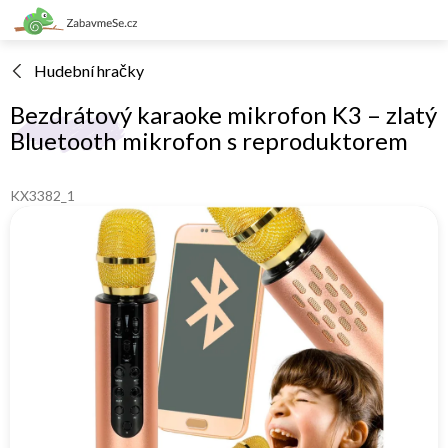
Přejít
na
obsah
Hudební hračky
Bezdrátový karaoke mikrofon K3 – zlatý
Bluetooth mikrofon s reproduktorem
KX3382_1