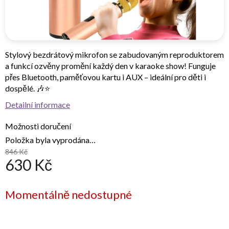
Stylový bezdrátový mikrofon se zabudovaným reproduktorem
a funkcí ozvěny promění každý den v karaoke show! Funguje
přes Bluetooth, paměťovou kartu i AUX – ideální pro děti i
dospělé. 🎶⭐
Detailní informace
Možnosti doručení
Položka byla vyprodána…
846 Kč
630 Kč
Měrná
Momentálně nedostupné
cena: