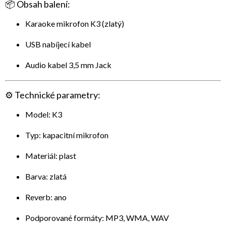
📦
Obsah balení:
Karaoke mikrofon K3 (zlatý)
USB nabíjecí kabel
Audio kabel 3,5 mm Jack
⚙️
Technické parametry:
Model: K3
Typ: kapacitní mikrofon
Materiál: plast
Barva: zlatá
Reverb: ano
Podporované formáty: MP3, WMA, WAV