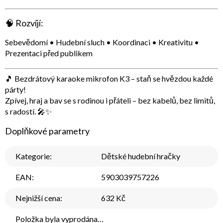
🧠
Rozvíjí:
Sebevědomí • Hudební sluch • Koordinaci • Kreativitu •
Prezentaci před publikem
🎵
Bezdrátový karaoke mikrofon K3 – staň se hvězdou každé
párty!
Zpívej, hraj a bav se s rodinou i přáteli – bez kabelů, bez limitů,
s radostí. 🎤✨
Doplňkové parametry
Kategorie
:
Dětské hudební hračky
EAN
:
5903039757226
Nejnižší cena
:
632 Kč
Položka byla vyprodána…