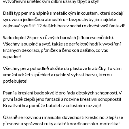
vytvořeným uměleckým dílům úžasný třpyt a styl!
Další typ per má náplně s metalickým inkoustem, které dodají
syrovou a jedinečnou atmosféru - bezpochyby jim najdete
zajímavé využití! 12 dalších barev nechá rozkvést vaši fantazii!
Sadu doplní 25 per v různých barvách (i fluorescenčních).
Všechny jsou plné a syté, takže se perfektně hodí k vytváření
krásných dekorací, přáníček a čehokoli dalšího, co vás
napadne!
Všechny pera pohodlně uložíte do plastové krabičky. To vám
umožní udržet si přehled a rychle si vybrat barvu, kterou
potřebujete!
Psaní a kreslení bude skvělé pro řadu dětských schopností. V
první řadě zlepší jeho fantazii a rozvine kreativní schopnosti!
Kreativní hra pomůže batoleti v celostním rozvoji!
Úžasně se rozvinou i manuální dovednosti kreslícího, zlepší se
přesnost a správnost ruky a také koordinace oko-motorika!