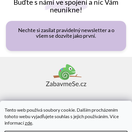
Buďte s námi ve spojení a nic Vám
neunikne!
Nechte si zasílat pravidelný newsletter a o
všem se dozvíte jako první.
Z
á
p
a
t
í
Vše o nákupu
Tento web používá soubory cookie. Dalším procházením
tohoto webu vyjadřujete souhlas s jejich používáním. Více
O nás
informací
zde
.
Kontakt