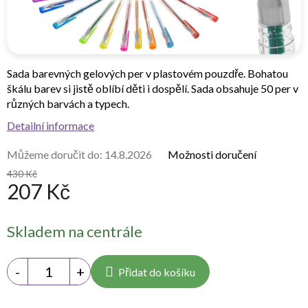
Sada barevných gelových per v plastovém pouzdře. Bohatou
škálu barev si jistě oblíbí děti i dospělí. Sada obsahuje 50 per v
různých barvách a typech.
Detailní informace
Můžeme doručit do:
14.8.2026
Možnosti doručení
430 Kč
207 Kč
Měrná
Skladem na centrále
cena:
Přidat do košíku