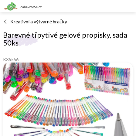
Přejít
na
obsah
Kreativní a výtvarné hračky
Barevné třpytivé gelové propisky, sada
50ks
KX5556