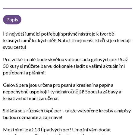
Popis
I ti největší umělci potřebují správné nástroje k tvorbě
krásných uměleckých děl! Natož ti nejmenší, kteří si jen hledají
svou cestu!
Pro velké i malé bude skvělou volbou sada gelových per! S až
50 kusy si můžete barvu dokonale sladit s vašimi aktuálními
potřebami a přáními!
Gelová pera jsou určena pro psaní a kreslení na papír a
nepochybně uspokojí i ty nejnáročnější! Spousta zábavy a
kreativního hraní zaručena!
Skládá se z různých typů per - takže vytvořené kresby a nápisy
budou rozmanité a zajímavé!
Mezi nimi je až 13 třpytivých per! Umožní vám dodat