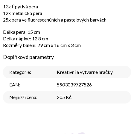
13x třpytivá pera
12x metalická pera
25x pera ve fluorescenčních a pastelových barvách
Délka pera: 15 cm
Délka náplně: 12,8 cm
Rozměry balení: 29 cm x 16 cm x 3 cm
Doplňkové parametry
Kategorie
:
Kreativní a výtvarné hračky
EAN
:
5903039727526
Nejnižší cena
:
205 Kč