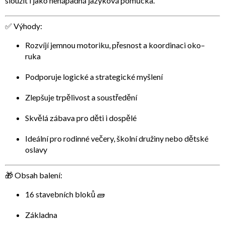
sloužit i jako
nenápadná jazyková pomůcka
.
✅ Výhody:
Rozvíjí
jemnou motoriku, přesnost a koordinaci oko–
ruka
Podporuje
logické a strategické myšlení
Zlepšuje
trpělivost a soustředění
Skvělá zábava pro děti i dospělé
Ideální pro rodinné večery, školní družiny nebo dětské
oslavy
🎁 Obsah balení:
16 stavebních bloků 🧱
Základna