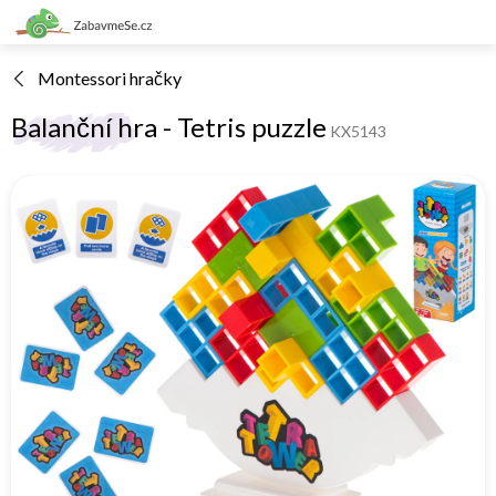
Přejít
na
obsah
Montessori hračky
Balanční hra - Tetris puzzle
KX5143