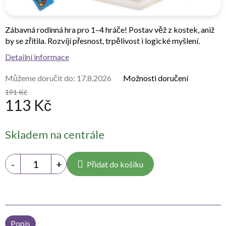
Zábavná rodinná hra pro 1–4 hráče! Postav věž z kostek, aniž
by se zřítila. Rozvíjí přesnost, trpělivost i logické myšlení.
Detailní informace
Můžeme doručit do:
17.8.2026
Možnosti doručení
191 Kč
113 Kč
Měrná
Skladem na centrále
cena:
Přidat do košíku
Popis