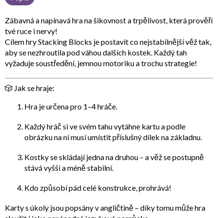
Zábavná a napínavá
hra na šikovnost a trpělivost
, která prověří
tvé ruce i nervy!
Cílem hry
Stacking Blocks
je postavit co nejstabilnější věž tak,
aby se nezhroutila pod váhou dalších kostek. Každý tah
vyžaduje soustředění, jemnou motoriku a trochu strategie!
🎲 Jak se hraje:
Hra je určena pro 1–4 hráče.
Každý hráč si ve svém tahu vytáhne kartu a podle
obrázku na ní musí
umístit příslušný dílek
na základnu.
Kostky se skládají jedna na druhou – a věž se postupně
stává vyšší a méně stabilní.
Kdo způsobí pád celé konstrukce, prohrává!
Karty s úkoly jsou popsány v angličtině – díky tomu může hra