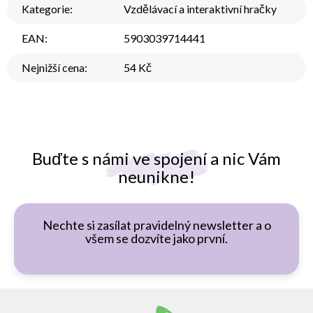
Kategorie
:
Vzdělávací a interaktivní hračky
EAN
:
5903039714441
Nejnižší cena
:
54 Kč
Buďte s námi ve spojení a nic Vám
neunikne!
Nechte si zasílat pravidelný newsletter a o
všem se dozvíte jako první.
Z
á