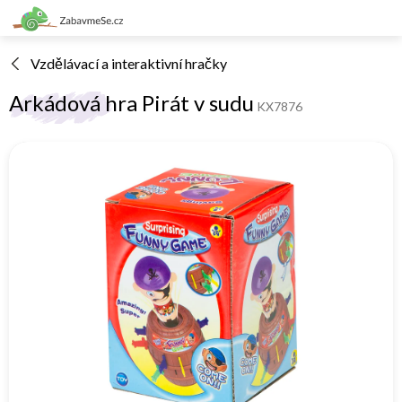
Přejít
na
obsah
Vzdělávací a interaktivní hračky
Arkádová hra Pirát v sudu
KX7876