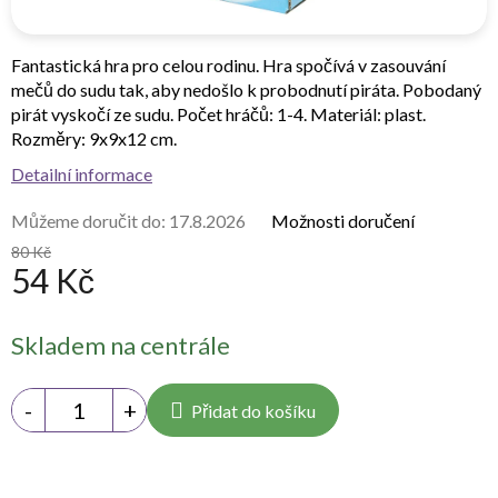
Fantastická hra pro celou rodinu. Hra spočívá v zasouvání
mečů do sudu tak, aby nedošlo k probodnutí piráta. Pobodaný
pirát vyskočí ze sudu. Počet hráčů: 1-4. Materiál: plast.
Rozměry: 9x9x12 cm.
Detailní informace
Můžeme doručit do:
17.8.2026
Možnosti doručení
80 Kč
54 Kč
Měrná
Skladem na centrále
cena:
Přidat do košíku