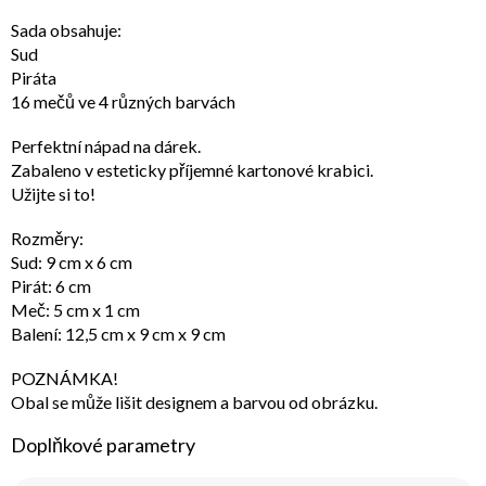
Sada obsahuje:
Sud
Piráta
16 mečů ve 4 různých barvách
Perfektní nápad na dárek.
Zabaleno v esteticky příjemné kartonové krabici.
Užijte si to!
Rozměry:
Sud: 9 cm x 6 cm
Pirát: 6 cm
Meč: 5 cm x 1 cm
Balení: 12,5 cm x 9 cm x 9 cm
POZNÁMKA!
Obal se může lišit designem a barvou od obrázku.
Doplňkové parametry