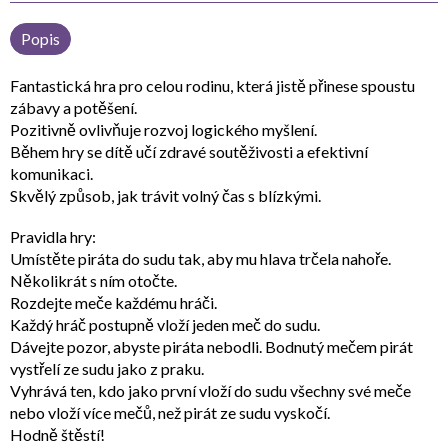
Popis
Fantastická hra pro celou rodinu, která jistě přinese spoustu
zábavy a potěšení.
Pozitivně ovlivňuje rozvoj logického myšlení.
Během hry se dítě učí zdravé soutěživosti a efektivní
komunikaci.
Skvělý způsob, jak trávit volný čas s blízkými.
Pravidla hry:
Umístěte piráta do sudu tak, aby mu hlava trčela nahoře.
Několikrát s ním otočte.
Rozdejte meče každému hráči.
Každý hráč postupně vloží jeden meč do sudu.
Dávejte pozor, abyste piráta nebodli. Bodnutý mečem pirát
vystřelí ze sudu jako z praku.
Vyhrává ten, kdo jako první vloží do sudu všechny své meče
nebo vloží více mečů, než pirát ze sudu vyskočí.
Hodně štěstí!