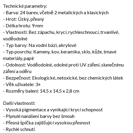
Technické parametry:
- Barva: 24 barev, včetně 2 metalických a klasických
- Hrot: Úzký, přesný
- Délka hrotu: 9 mm
- Vlastnosti: Bez zápachu, krycí, rychleschnoucí, trvanlivé,
voděodolné
- Typ barvy: Na vodní bázi, akrylové
- Typ povrchu: Kameny, kov, keramika, sklo, kůže, tmavé
materiály, papír
- Odolnost: Voděodolné, odolné proti UV záření, slunečnímu
záření a oděru
- Bezpečnost: Ekologické, netoxické, bez chemických látek
- Věk uživatele: 3+
- Rozměry balení: 14,5 x 14,5 x 2,8 cm
Další vlastnosti:
- Vysoká pigmentace a vynikající krycí schopnost
- Plynulé nanášení barvy bez šmouh
- Přesná špička zajišťující vysokou přesnost
- Rychlé schnutí