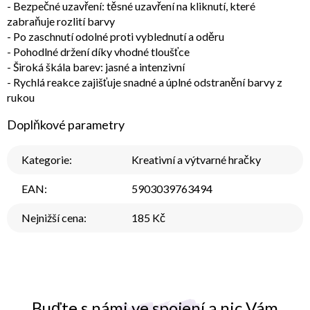
- Bezpečné uzavření: těsné uzavření na kliknutí, které
zabraňuje rozlití barvy
- Po zaschnutí odolné proti vyblednutí a oděru
- Pohodlné držení díky vhodné tloušťce
- Široká škála barev: jasné a intenzivní
- Rychlá reakce zajišťuje snadné a úplné odstranění barvy z
rukou
Doplňkové parametry
Kategorie
:
Kreativní a výtvarné hračky
EAN
:
5903039763494
Nejnižší cena
:
185 Kč
Buďte s námi ve spojení a nic Vám