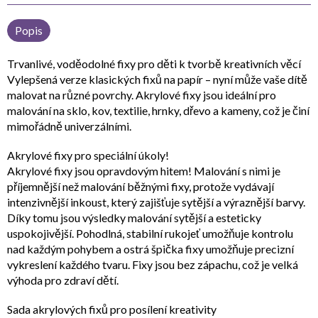
Popis
Trvanlivé, voděodolné fixy pro děti k tvorbě kreativních věcí
Vylepšená verze klasických fixů na papír – nyní může vaše dítě
malovat na různé povrchy. Akrylové fixy jsou ideální pro
malování na sklo, kov, textilie, hrnky, dřevo a kameny, což je činí
mimořádně univerzálními.
Akrylové fixy pro speciální úkoly!
Akrylové fixy jsou opravdovým hitem! Malování s nimi je
příjemnější než malování běžnými fixy, protože vydávají
intenzivnější inkoust, který zajišťuje sytější a výraznější barvy.
Díky tomu jsou výsledky malování sytější a esteticky
uspokojivější. Pohodlná, stabilní rukojeť umožňuje kontrolu
nad každým pohybem a ostrá špička fixy umožňuje precizní
vykreslení každého tvaru. Fixy jsou bez zápachu, což je velká
výhoda pro zdraví dětí.
Sada akrylových fixů pro posílení kreativity