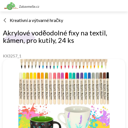
Přejít
na
obsah
Kreativní a výtvarné hračky
Akrylové voděodolné fixy na textil,
kámen, pro kutily, 24 ks
KX3257_1