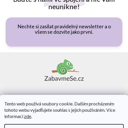
neunikne!
Nechte si zasílat pravidelný newsletter a o
všem se dozvíte jako první.
Z
á
p
a
t
í
Vše o nákupu
Tento web používá soubory cookie. Dalším procházením
tohoto webu vyjadřujete souhlas s jejich používáním. Více
O nás
informací
zde
.
Kontakt