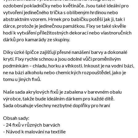
ozdobení pokladničky nebo květináče. Jsou také ideální pro
vytvoření jedinečného trička s oblíbeným hrdinou nebo
abstraktním vzorem. Hrnek pro babičku potěší jak ji, tak i
dárce, protože je jedinečnou památkou. Fixy se také skvěle
hodí k vytváření příležitostných dekorací nebo vlastnoručních
dárků pro kamarády ze skupiny.
Díky úzké špičce zajišťují přesné nanášení barvy a dokonalé
krytí. Fixy rychle schnou a jsou odolné vůči proměnlivým
podmínkám – chladu, horku a vlhkosti. Inkoust je na vodní bázi,
ne na bázi alkoholu nebo chemických rozpouštědel, jako je
tomu u jiných fixů.
Naše sada akrylových fixů je zabalena v barevném obalu
výrobce, takže bude ideálním dárkem pro každé dítě.
Sada obsahuje všechny nezbytné doplňky pro hraní
Obsah sady:
- 24 fixů v různých barvách
- Návod k malování na textilie