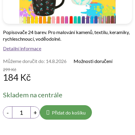
Popisovače 24 barev. Pro malování kamenů, textilu, keramiky,
rychleschnoucí, voděodolné.
Detailní informace
Můžeme doručit do:
14.8.2026
Možnosti doručení
299 Kč
184 Kč
Měrná
Skladem na centrále
cena:
Přidat do košíku