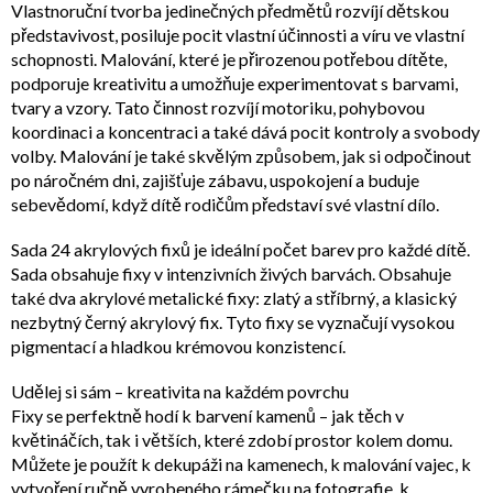
Vlastnoruční tvorba jedinečných předmětů rozvíjí dětskou
představivost, posiluje pocit vlastní účinnosti a víru ve vlastní
schopnosti. Malování, které je přirozenou potřebou dítěte,
podporuje kreativitu a umožňuje experimentovat s barvami,
tvary a vzory. Tato činnost rozvíjí motoriku, pohybovou
koordinaci a koncentraci a také dává pocit kontroly a svobody
volby. Malování je také skvělým způsobem, jak si odpočinout
po náročném dni, zajišťuje zábavu, uspokojení a buduje
sebevědomí, když dítě rodičům představí své vlastní dílo.
Sada 24 akrylových fixů je ideální počet barev pro každé dítě.
Sada obsahuje fixy v intenzivních živých barvách. Obsahuje
také dva akrylové metalické fixy: zlatý a stříbrný, a klasický
nezbytný černý akrylový fix. Tyto fixy se vyznačují vysokou
pigmentací a hladkou krémovou konzistencí.
Udělej si sám – kreativita na každém povrchu
Fixy se perfektně hodí k barvení kamenů – jak těch v
květináčích, tak i větších, které zdobí prostor kolem domu.
Můžete je použít k dekupáži na kamenech, k malování vajec, k
vytvoření ručně vyrobeného rámečku na fotografie, k